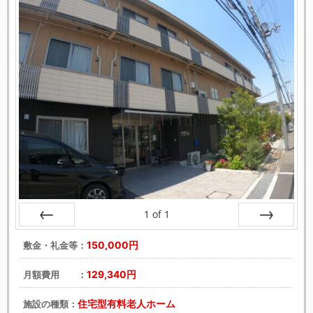
1
of
1
戻る
次へ
150,000円
敷金・礼金等：
129,340円
月額費用 ：
住宅型有料老人ホーム
施設の種類：