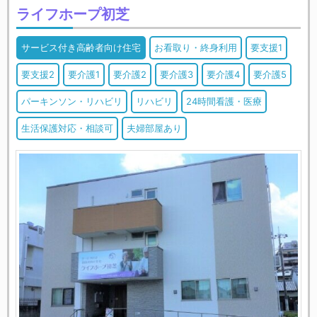
ライフホープ初芝
サービス付き高齢者向け住宅
お看取り・終身利用
要支援1
要支援2
要介護1
要介護2
要介護3
要介護4
要介護5
パーキンソン・リハビリ
リハビリ
24時間看護・医療
生活保護対応・相談可
夫婦部屋あり