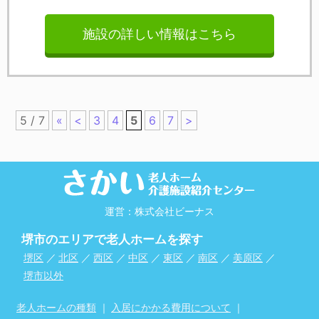
施設の詳しい情報はこちら
5 / 7
«
<
3
4
5
6
7
>
運営：株式会社ビーナス
堺市のエリアで老人ホームを探す
堺区
／
北区
／
西区
／
中区
／
東区
／
南区
／
美原区
／
堺市以外
老人ホームの種類
｜
入居にかかる費用について
｜