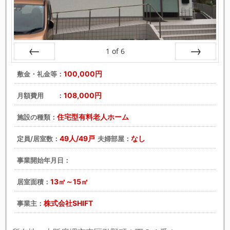
1
of
6
戻る
次へ
100,000円
敷金・礼金等：
108,000円
月額費用 ：
住宅型有料老人ホーム
施設の種類：
49人/49戸
なし
定員/居室数：
夫婦部屋：
事業開始年月日：
13㎡～15㎡
居室面積：
株式会社SHIFT
事業主：