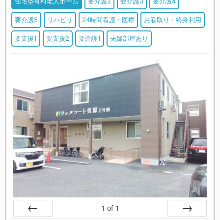
住宅型有料老人ホーム
要介護2
要介護3
要介護4
要介護5
リハビリ
24時間看護・医療
お看取り・終身利用
要支援1
要支援2
要介護1
夫婦部屋あり
1
of
1