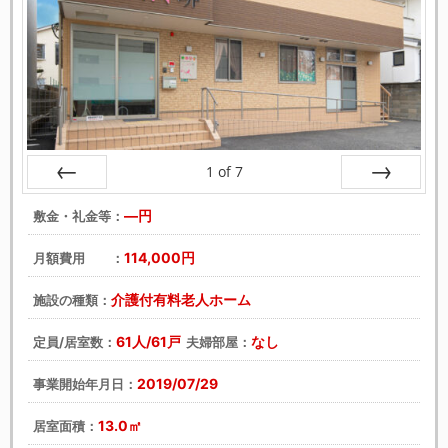
1
of
7
戻る
次へ
―円
敷金・礼金等：
114,000円
月額費用 ：
介護付有料老人ホーム
施設の種類：
61人/61戸
なし
定員/居室数：
夫婦部屋：
2019/07/29
事業開始年月日：
13.0㎡
居室面積：