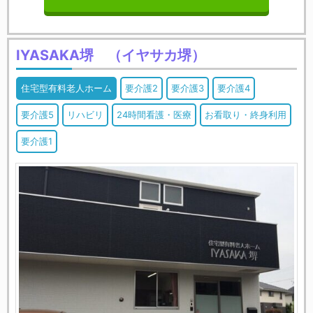
IYASAKA堺 （イヤサカ堺）
住宅型有料老人ホーム
要介護2
要介護3
要介護4
要介護5
リハビリ
24時間看護・医療
お看取り・終身利用
要介護1