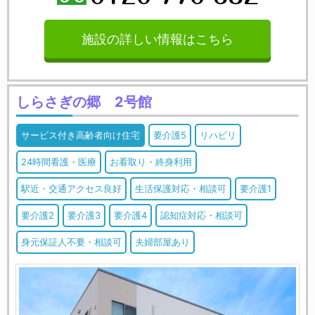
施設の詳しい情報はこちら
しらさぎの郷 2号館
サービス付き高齢者向け住宅
要介護5
リハビリ
24時間看護・医療
お看取り・終身利用
駅近・交通アクセス良好
生活保護対応・相談可
要介護1
要介護2
要介護3
要介護4
認知症対応・相談可
身元保証人不要・相談可
夫婦部屋あり