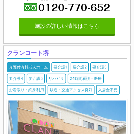
施設の詳しい情報はこちら
クランコート堺
介護付有料老人ホーム
要介護1
要介護2
要介護3
要介護4
要介護5
リハビリ
24時間看護・医療
お看取り・終身利用
駅近・交通アクセス良好
入居金不要