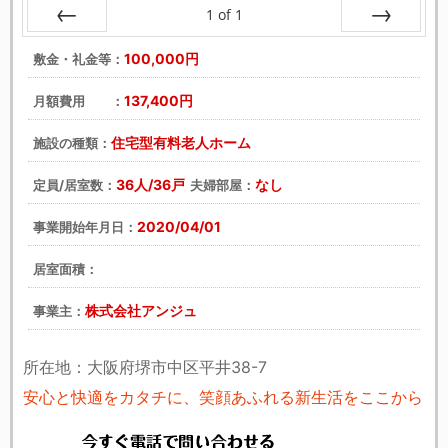
1
of
1
戻る
次へ
100,000円
敷金・礼金等：
137,400円
月額費用 ：
住宅型有料老人ホーム
施設の種類：
36人/36戸
なし
定員/居室数：
夫婦部屋：
2020/04/01
事業開始年月日：
居室面積：
株式会社アンジュ
事業主：
所在地：大阪府堺市中区平井38-7
安心と快適をカタチに、笑顔あふれる新生活をここから