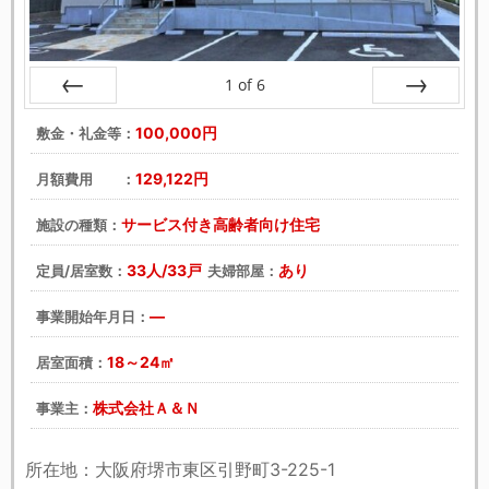
1
of
6
戻る
次へ
100,000円
敷金・礼金等：
129,122円
月額費用 ：
サービス付き高齢者向け住宅
施設の種類：
33人/33戸
あり
定員/居室数：
夫婦部屋：
―
事業開始年月日：
18～24㎡
居室面積：
株式会社Ａ＆Ｎ
事業主：
所在地：大阪府堺市東区引野町3-225-1