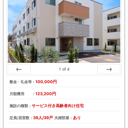
1
of
4
戻る
次へ
100,000円
敷金・礼金等：
123,200円
月額費用 ：
サービス付き高齢者向け住宅
施設の種類：
39人/39戸
あり
定員/居室数：
夫婦部屋：