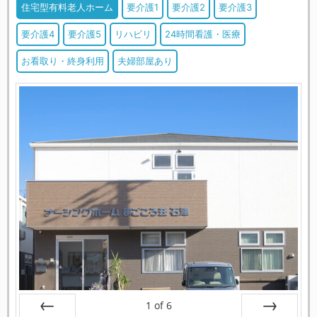
住宅型有料老人ホーム
要介護1
要介護2
要介護3
要介護4
要介護5
リハビリ
24時間看護・医療
お看取り・終身利用
夫婦部屋あり
1
of
6