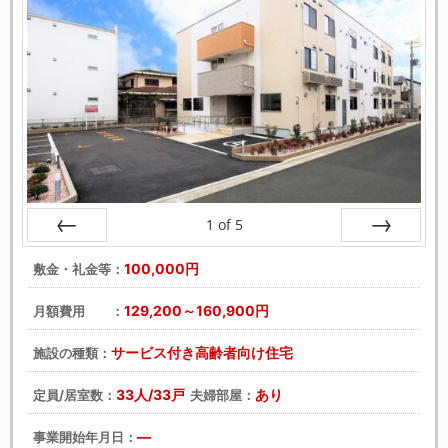
1
of
5
戻る
次へ
100,000円
敷金・礼金等：
129,200～160,900円
月額費用 ：
サービス付き高齢者向け住宅
施設の種類：
33人/33戸
あり
定員/居室数：
夫婦部屋：
―
事業開始年月日：