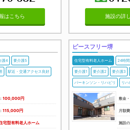
報はこちら
施設の詳
ピースフリー堺
介護4
要介護5
住宅型有料老人ホーム
24時
用
駅近・交通アクセス良好
要介護1
要介護2
要介護3
パーキンソン・リハビリ
リハ
100,000円
：
敷金
115,000円
：
月額
住宅型有料老人ホーム
施設