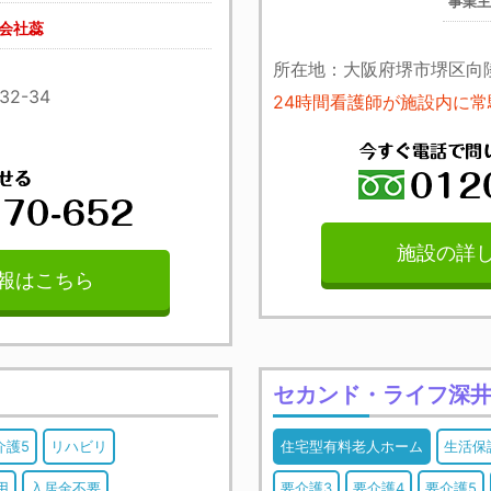
事業
会社蕊
所在地：大阪府堺市堺区向陵
2-34
24時間看護師が施設内に
施設の詳
報はこちら
セカンド・ライフ深
介護5
リハビリ
住宅型有料老人ホーム
生活保
用
入居金不要
要介護3
要介護4
要介護5