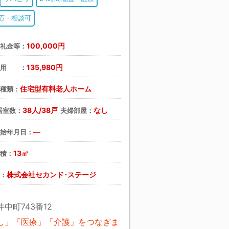
応・相談可
100,000円
・礼金等：
135,980円
費用 ：
住宅型有料老人ホーム
の種類：
38人/38戸
なし
居室数：
夫婦部屋：
―
開始年月日：
13㎡
面積：
株式会社セカンド･ステージ
主：
中町743番12
し」「医療」「介護」をつなぎま