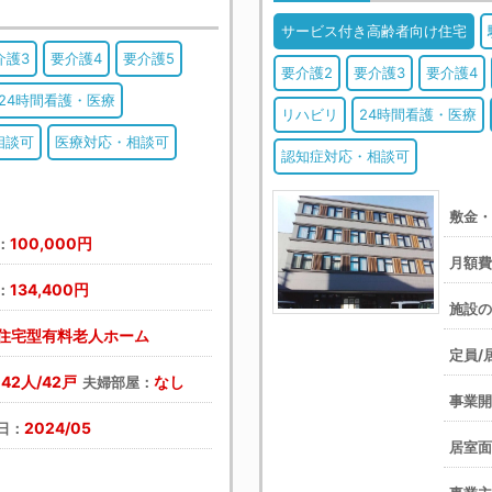
サービス付き高齢者向け住宅
介護3
要介護4
要介護5
要介護2
要介護3
要介護4
24時間看護・医療
リハビリ
24時間看護・医療
相談可
医療対応・相談可
認知症対応・相談可
敷金
100,000円
：
月額
134,400円
：
施設
住宅型有料老人ホーム
定員/
42人/42戸
なし
：
夫婦部屋：
事業
2024/05
日：
居室