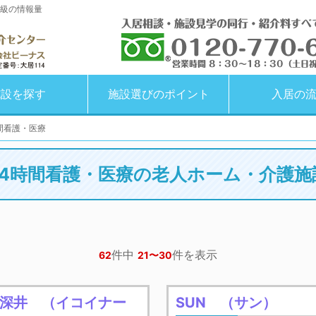
級の情報量
施設を探す
施設選びのポイント
入居の
間看護・医療
24時間看護・医療の老人ホーム・介護施
件中
件を表示
62
21〜30
北深井 （イコイナー
SUN （サン）