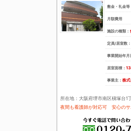
敷金・礼金等
月額費用 
施設の種類：
定員/居室数
事業開始年月
1
居室面積：
株式
事業主：
所在地：大阪府堺市南区槇塚台1丁
夜間も看護師が対応可 安心のサ