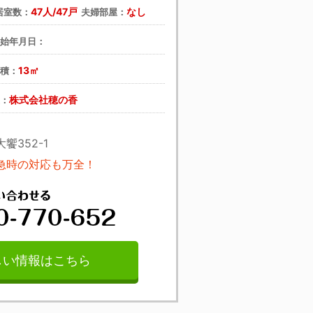
47人/47戸
なし
居室数：
夫婦部屋：
開始年月日：
13㎡
面積：
株式会社穂の香
主：
352-1
急時の対応も万全！
しい情報はこちら