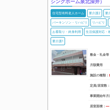
シングホーム泉北深井）
住宅型有料老人ホーム
要介護2
要
パーキンソン・リハビリ
リハビリ
お看取り・終身利用
生活保護対応・
要介護1
敷金・礼金等
月額費用 
施設の種類：
定員/居室数
事業開始年月
―
居室面積：