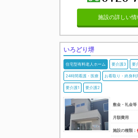
施設の詳しい情
いろどり堺
住宅型有料老人ホーム
要介護3
要
24時間看護・医療
お看取り・終身利
要介護1
要介護2
敷金・礼金等
月額費用 
施設の種類：