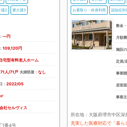
介護2
要介護3
お看取り・終身利用
認知症対
敷金
―円
：
月額
109,120円
：
施設
住宅型有料老人ホーム
定員/
71人/71戸
なし
：
夫婦部屋：
事業
2022/05
日：
居室
3㎡
事業
会社セルヴィス
所在地：大阪府堺市中区深井
充実した医療対応で「暮ら
1番4号