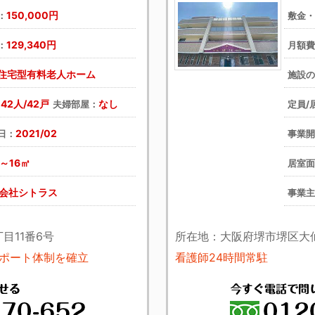
150,000円
：
敷金
129,340円
：
月額
住宅型有料老人ホーム
施設
42人/42戸
なし
：
夫婦部屋：
定員/
2021/02
日：
事業
3～16㎡
居室
会社シトラス
事業
目11番6号
所在地：大阪府堺市堺区大仙
ポート体制を確立
看護師24時間常駐