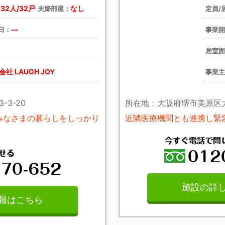
32人/32戸
なし
：
夫婦部屋：
定員/
―
日：
事業
居室
会社 LAUGH JOY
事業
3-20
所在地：大阪府堺市美原区大饗
でみなさまの暮らしをしっかり
近隣医療機関とも連携し緊
施設の詳
報はこちら