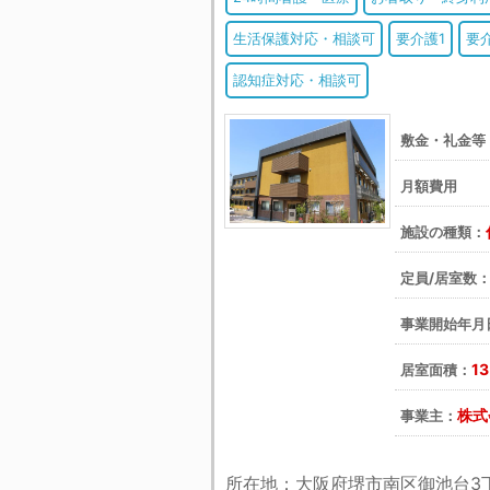
生活保護対応・相談可
要介護1
要
認知症対応・相談可
敷金・礼金等
月額費用 
施設の種類：
定員/居室数
事業開始年月
1
居室面積：
株式
事業主：
所在地：大阪府堺市南区御池台3丁