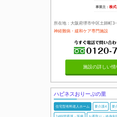
株式
事業主：
所在地：大阪府堺市中区土師町3-3
神経難病・緩和ケア専門施設
施設の詳しい情
ハピネスおりーぶの里
住宅型有料老人ホーム
要介護4
要
24時間看護・医療
お看取り・終身利