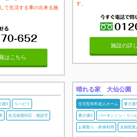
す。
して生活する事の出来る施
施設の詳
報はこちら
晴れる家 大仙公園
介護5
リハビリ
住宅型有料老人ホーム
要介護
用
生活保護対応・相談可
要介護5
パーキンソン・リハ
お看取り・終身利用
夫婦部屋