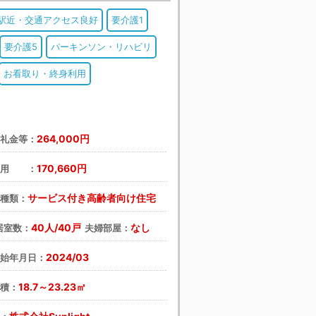
駅近・交通アクセス良好
要介護1
要介護5
パーキンソン・リハビリ
お看取り・終身利用
264,000円
・礼金等：
170,660円
費用 ：
サービス付き高齢者向け住宅
の種類：
40人/40戸
なし
居室数：
夫婦部屋：
2024/03
開始年月日：
18.7～23.23㎡
面積：