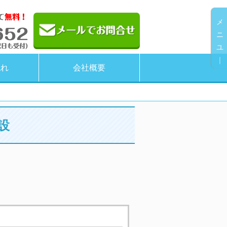
メ
ニ
ユ
｜
流れ
会社概要
設