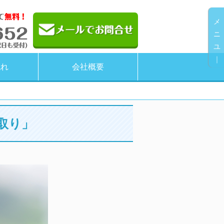
メ
ニ
ユ
｜
流れ
会社概要
取り」