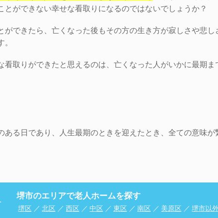
ことができない幸せな看取りになるのではないでしょうか？
とができたら、亡くなった後もその方の生き方が寂しさや悲し
す。
な看取りができたと思えるのは、亡くなった人がいかに最期ま
のある日であり、人生最期のときを迎えたとき、全ての意味が
堺市のエリアで老人ホームを探す
堺区
／
北区
／
西区
／
中区
／
東区
／
南区
／
美原区
／
堺市以