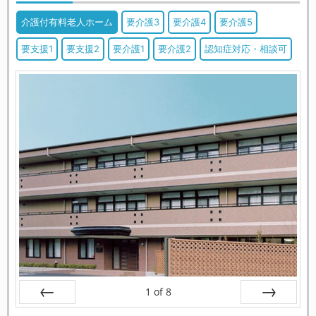
介護付有料老人ホーム
要介護3
要介護4
要介護5
要支援1
要支援2
要介護1
要介護2
認知症対応・相談可
1
of
8
戻る
次へ