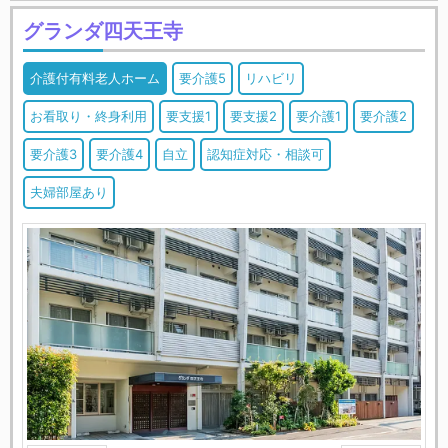
グランダ四天王寺
介護付有料老人ホーム
要介護5
リハビリ
お看取り・終身利用
要支援1
要支援2
要介護1
要介護2
要介護3
要介護4
自立
認知症対応・相談可
夫婦部屋あり