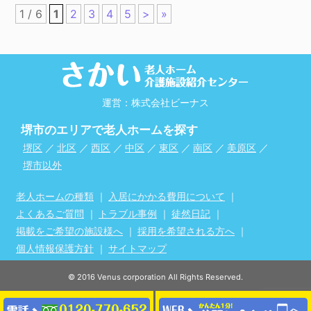
1 / 6
1
2
3
4
5
>
»
運営：株式会社ビーナス
堺市のエリアで老人ホームを探す
堺区
／
北区
／
西区
／
中区
／
東区
／
南区
／
美原区
／
堺市以外
老人ホームの種類
｜
入居にかかる費用について
｜
よくあるご質問
｜
トラブル事例
｜
徒然日記
｜
掲載をご希望の施設様へ
｜
採用を希望される方へ
｜
個人情報保護方針
｜
サイトマップ
© 2016 Venus corporation All Rights Reserved.