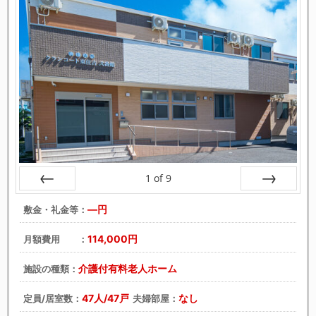
1
of
9
戻る
次へ
―円
敷金・礼金等：
114,000円
月額費用 ：
介護付有料老人ホーム
施設の種類：
47人/47戸
なし
定員/居室数：
夫婦部屋：