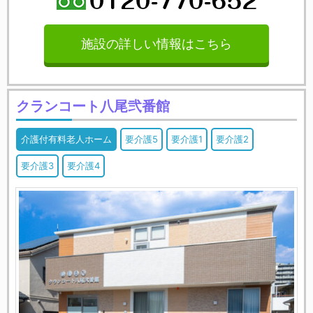
施設の詳しい情報はこちら
クランコート八尾弐番館
介護付有料老人ホーム
要介護5
要介護1
要介護2
要介護3
要介護4