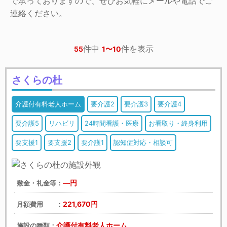
で承っておりますので、ぜひお気軽にメールや電話でご
連絡ください。
件中
件を表示
55
1〜10
さくらの杜
介護付有料老人ホーム
要介護2
要介護3
要介護4
要介護5
リハビリ
24時間看護・医療
お看取り・終身利用
要支援1
要支援2
要介護1
認知症対応・相談可
―円
敷金・礼金等：
221,670円
月額費用 ：
介護付有料老人ホーム
施設の種類：