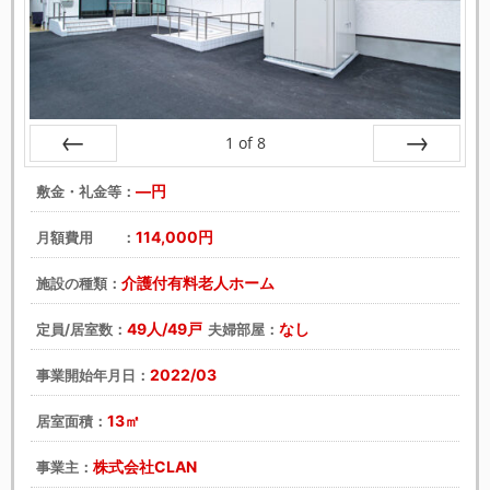
1
of
8
戻る
次へ
―円
敷金・礼金等：
114,000円
月額費用 ：
介護付有料老人ホーム
施設の種類：
49人/49戸
なし
定員/居室数：
夫婦部屋：
2022/03
事業開始年月日：
13㎡
居室面積：
株式会社CLAN
事業主：