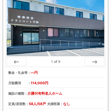
1
of
9
戻る
次へ
―円
敷金・礼金等：
114,000円
月額費用 ：
介護付有料老人ホーム
施設の種類：
58人/58戸
なし
定員/居室数：
夫婦部屋：