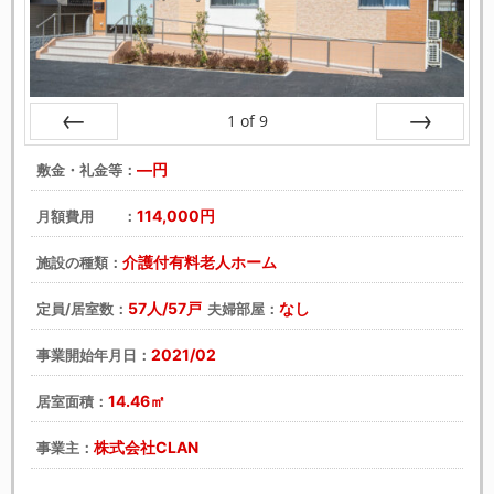
1
of
9
戻る
次へ
―円
敷金・礼金等：
114,000円
月額費用 ：
介護付有料老人ホーム
施設の種類：
57人/57戸
なし
定員/居室数：
夫婦部屋：
2021/02
事業開始年月日：
14.46㎡
居室面積：
株式会社CLAN
事業主：