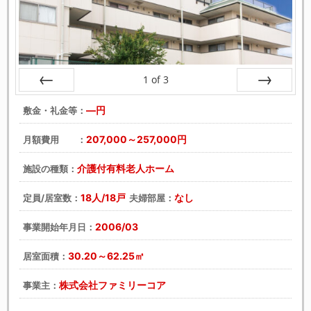
1
of
3
戻る
次へ
―円
敷金・礼金等：
207,000～257,000円
月額費用 ：
介護付有料老人ホーム
施設の種類：
18人/18戸
なし
定員/居室数：
夫婦部屋：
2006/03
事業開始年月日：
30.20～62.25㎡
居室面積：
株式会社ファミリーコア
事業主：