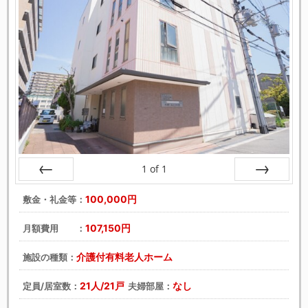
1
of
1
戻る
次へ
100,000円
敷金・礼金等：
107,150円
月額費用 ：
介護付有料老人ホーム
施設の種類：
21人/21戸
なし
定員/居室数：
夫婦部屋：