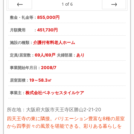
1
of
6
戻る
次へ
855,000円
敷金・礼金等：
451,730円
月額費用 ：
介護付有料老人ホーム
施設の種類：
69人/69戸
あり
定員/居室数：
夫婦部屋：
2008/7
事業開始年月日：
19～58.3㎡
居室面積：
株式会社ベネッセスタイルケア
事業主：
所在地：大阪府大阪市天王寺区勝山2-21-20
四天王寺の東に隣接。バリエーション豊富な8種の居室
から四季折々の風景を堪能できる、彩りある暮らしを