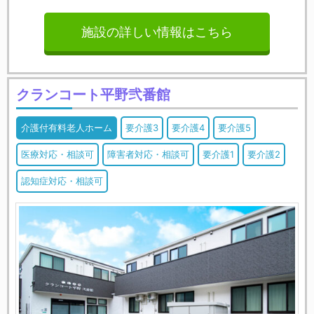
施設の詳しい情報はこちら
クランコート平野弐番館
介護付有料老人ホーム
要介護3
要介護4
要介護5
医療対応・相談可
障害者対応・相談可
要介護1
要介護2
認知症対応・相談可