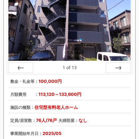
1
of
13
戻る
次へ
100,000円
敷金・礼金等：
113,120～133,600円
月額費用 ：
住宅型有料老人ホーム
施設の種類：
76人/76戸
なし
定員/居室数：
夫婦部屋：
2025/05
事業開始年月日：