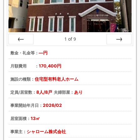
1
of
9
戻る
次へ
―円
敷金・礼金等：
170,400円
月額費用 ：
住宅型有料老人ホーム
施設の種類：
8人/8戸
あり
定員/居室数：
夫婦部屋：
2026/02
事業開始年月日：
13㎡
居室面積：
シャローム株式会社
事業主：