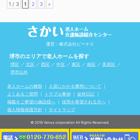
1 / 3
1
2
3
>
運営：株式会社ビーナス
堺市のエリアで老人ホームを探す
堺区
／
北区
／
西区
／
中区
／
東区
／
南区
／
美原区
／
堺市以外
老人ホームの種類
｜
入居にかかる費用について
｜
よくあるご質問
｜
トラブル事例
｜
徒然日記
｜
掲載をご希望の施設様へ
｜
採用を希望される方へ
｜
個人情報保護方針
｜
サイトマップ
© 2016 Venus corporation All Rights Reserved.