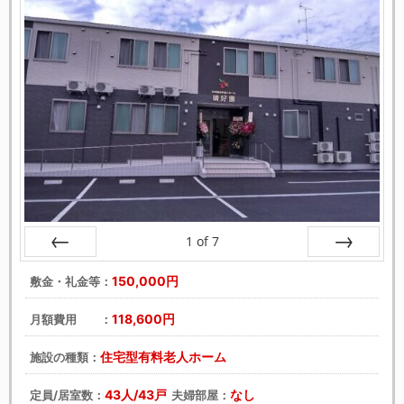
1
of
7
戻る
次へ
150,000円
敷金・礼金等：
118,600円
月額費用 ：
住宅型有料老人ホーム
施設の種類：
43人/43戸
なし
定員/居室数：
夫婦部屋：