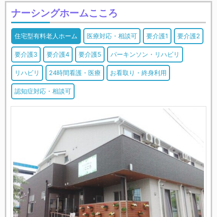
ナーシングホームこころ
住宅型有料老人ホーム
医療対応・相談可
要介護1
要介護2
要介護3
要介護4
要介護5
パーキンソン・リハビリ
リハビリ
24時間看護・医療
お看取り・終身利用
認知症対応・相談可