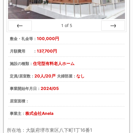
1
of
5
戻る
次へ
100,000円
敷金・礼金等：
137,700円
月額費用 ：
住宅型有料老人ホーム
施設の種類：
20人/20戸
なし
定員/居室数：
夫婦部屋：
2024/05
事業開始年月日：
居室面積：
株式会社Anela
事業主：
所在地：大阪府堺市東区八下町1丁16番1