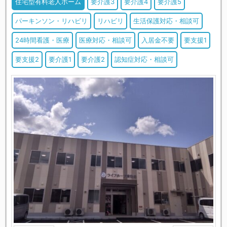
住宅型有料老人ホーム
要介護3
要介護4
要介護5
パーキンソン・リハビリ
リハビリ
生活保護対応・相談可
24時間看護・医療
医療対応・相談可
入居金不要
要支援1
要支援2
要介護1
要介護2
認知症対応・相談可