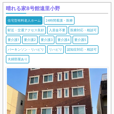
晴れる家8号館遠里小野
住宅型有料老人ホーム
24時間看護・医療
駅近・交通アクセス良好
入居金不要
医療対応・相談可
要介護1
要介護2
要介護3
要介護4
要介護5
パーキンソン・リハビリ
リハビリ
認知症対応・相談可
夫婦部屋あり