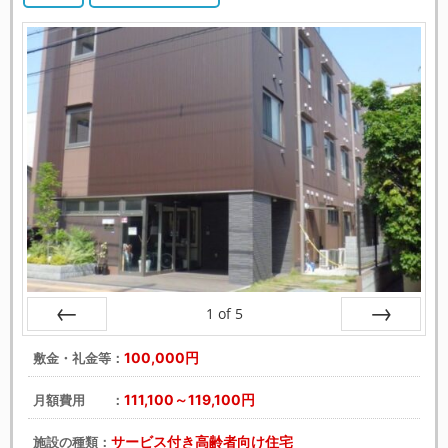
1
of
5
戻る
次へ
100,000円
敷金・礼金等：
111,100～119,100円
月額費用 ：
サービス付き高齢者向け住宅
施設の種類：