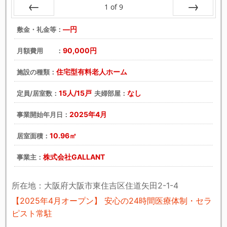
1
of
9
戻る
次へ
―円
敷金・礼金等：
90,000円
月額費用 ：
住宅型有料老人ホーム
施設の種類：
15人/15戸
なし
定員/居室数：
夫婦部屋：
2025年4月
事業開始年月日：
10.96㎡
居室面積：
株式会社GALLANT
事業主：
所在地：大阪府大阪市東住吉区住道矢田2-1-4
【2025年4月オープン】 安心の24時間医療体制・セラ
ピスト常駐