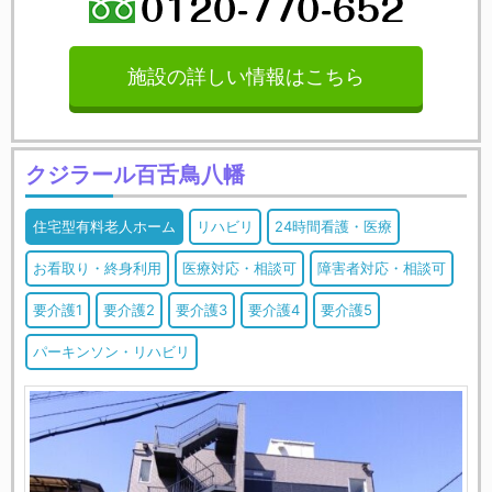
施設の詳しい情報はこちら
クジラール百舌鳥八幡
住宅型有料老人ホーム
リハビリ
24時間看護・医療
お看取り・終身利用
医療対応・相談可
障害者対応・相談可
要介護1
要介護2
要介護3
要介護4
要介護5
パーキンソン・リハビリ