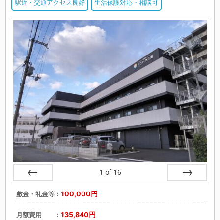
駅近・交通アクセス良好
生活保護対応・相談可
1
of
16
戻る
次へ
100,000円
敷金・礼金等：
135,840円
月額費用 ：