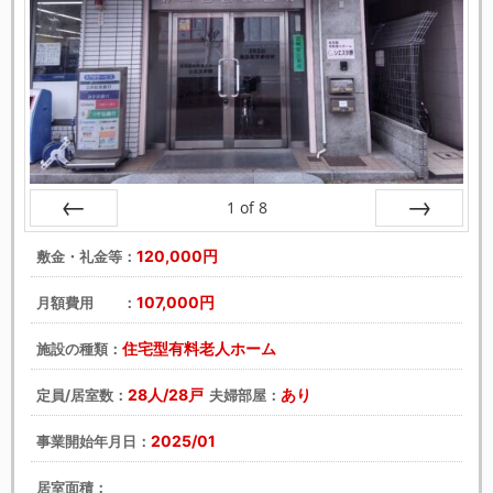
1
of
8
戻る
次へ
120,000円
敷金・礼金等：
107,000円
月額費用 ：
住宅型有料老人ホーム
施設の種類：
28人/28戸
あり
定員/居室数：
夫婦部屋：
2025/01
事業開始年月日：
居室面積：