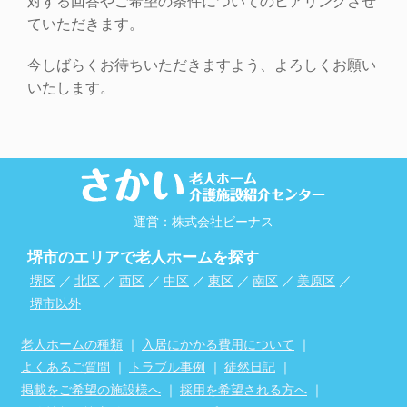
対する回答やご希望の条件についてのヒアリングさせ
ていただきます。
今しばらくお待ちいただきますよう、よろしくお願い
いたします。
運営：株式会社ビーナス
堺市のエリアで老人ホームを探す
堺区
／
北区
／
西区
／
中区
／
東区
／
南区
／
美原区
／
堺市以外
老人ホームの種類
｜
入居にかかる費用について
｜
よくあるご質問
｜
トラブル事例
｜
徒然日記
｜
掲載をご希望の施設様へ
｜
採用を希望される方へ
｜