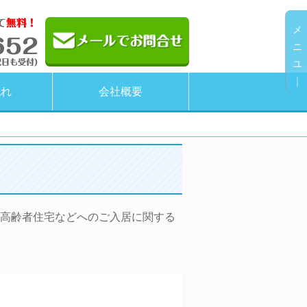
メ
ニ
ユ
｜
流れ
会社概要
高齢者住宅などへのご入居に関する