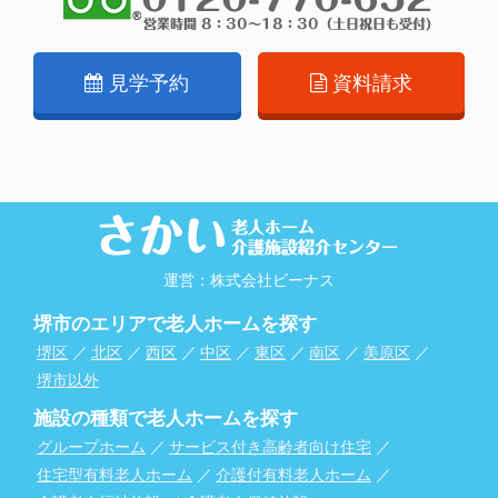
見学予約
資料請求
運営：株式会社ビーナス
堺市のエリアで老人ホームを探す
堺区
／
北区
／
西区
／
中区
／
東区
／
南区
／
美原区
／
堺市以外
施設の種類で老人ホームを探す
グループホーム
／
サービス付き高齢者向け住宅
／
住宅型有料老人ホーム
／
介護付有料老人ホーム
／