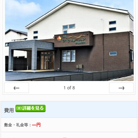
1
of
8
戻る
次へ
費用
―円
敷金・礼金等：