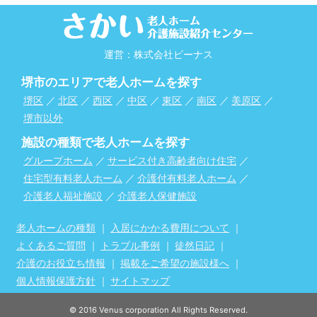
運営：株式会社ビーナス
堺市のエリアで老人ホームを探す
堺区
／
北区
／
西区
／
中区
／
東区
／
南区
／
美原区
／
堺市以外
施設の種類で老人ホームを探す
グループホーム
／
サービス付き高齢者向け住宅
／
住宅型有料老人ホーム
／
介護付有料老人ホーム
／
介護老人福祉施設
／
介護老人保健施設
老人ホームの種類
｜
入居にかかる費用について
｜
よくあるご質問
｜
トラブル事例
｜
徒然日記
｜
介護のお役立ち情報
｜
掲載をご希望の施設様へ
｜
個人情報保護方針
｜
サイトマップ
© 2016 Venus corporation All Rights Reserved.