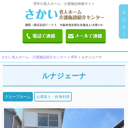
堺市の老人ホーム・介護施設検索サイト
メ
ニ
ユ
｜
さかい老人ホーム・介護施設紹介センター
>
堺市
>
ルナジェーナ
ルナジェーナ
グループホーム
お看取り・終身利用