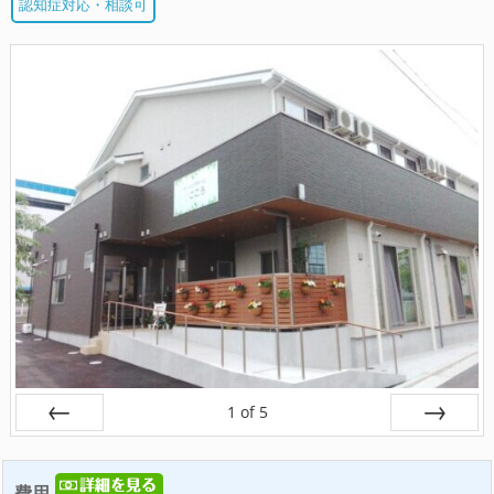
認知症対応・相談可
1
of
5
戻る
次へ
費用