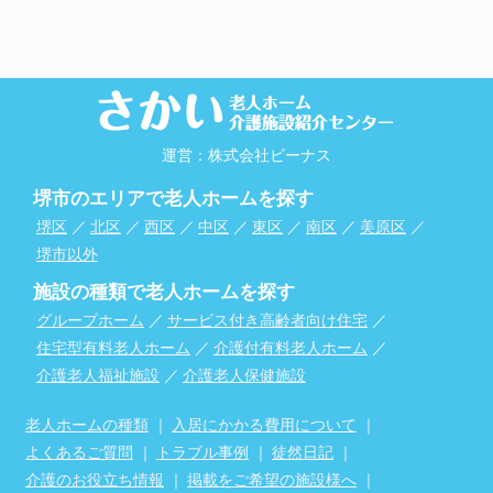
運営：株式会社ビーナス
堺市のエリアで老人ホームを探す
堺区
／
北区
／
西区
／
中区
／
東区
／
南区
／
美原区
／
堺市以外
施設の種類で老人ホームを探す
グループホーム
／
サービス付き高齢者向け住宅
／
住宅型有料老人ホーム
／
介護付有料老人ホーム
／
介護老人福祉施設
／
介護老人保健施設
老人ホームの種類
｜
入居にかかる費用について
｜
よくあるご質問
｜
トラブル事例
｜
徒然日記
｜
介護のお役立ち情報
｜
掲載をご希望の施設様へ
｜