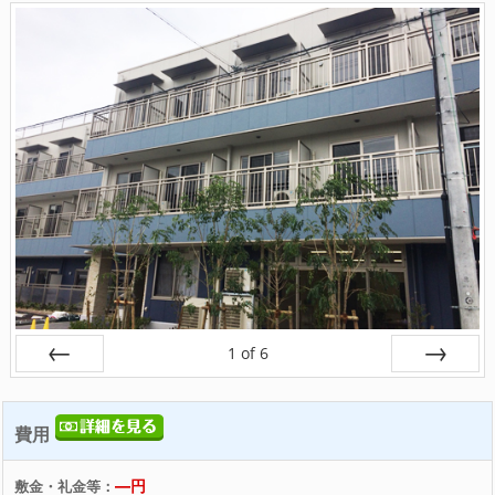
1
of
6
戻る
次へ
費用
―円
敷金・礼金等：