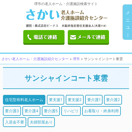
堺市の老人ホーム・介護施設検索サイト
メ
ニ
ユ
｜
さかい老人ホーム・介護施設紹介センター
>
堺市
>
サンシャインコート東雲
サンシャインコート東雲
住宅型有料老人ホーム
要支援1
要支援2
要介護1
要介護2
要介護3
要介護4
要介護5
リハビリ
お看取り・終身利用
入居金不要
夫婦部屋あり