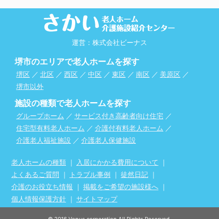
運営：株式会社ビーナス
堺市のエリアで老人ホームを探す
堺区
／
北区
／
西区
／
中区
／
東区
／
南区
／
美原区
／
堺市以外
施設の種類で老人ホームを探す
グループホーム
／
サービス付き高齢者向け住宅
／
住宅型有料老人ホーム
／
介護付有料老人ホーム
／
介護老人福祉施設
／
介護老人保健施設
老人ホームの種類
｜
入居にかかる費用について
｜
よくあるご質問
｜
トラブル事例
｜
徒然日記
｜
介護のお役立ち情報
｜
掲載をご希望の施設様へ
｜
個人情報保護方針
｜
サイトマップ
© 2016 Venus corporation All Rights Reserved.