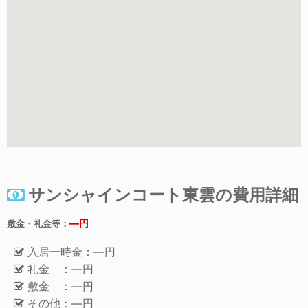
サンシャインコート東雲の費用詳細
―円
敷金・礼金等：
入居一時金：―円
礼金 ：―円
敷金 ：―円
その他：―円