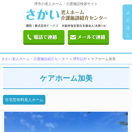
堺市の老人ホーム・介護施設検索サイト
メ
ニ
ユ
｜
さかい老人ホーム・介護施設紹介センター
>
堺市以外
>
ケアホーム加美
ケアホーム加美
住宅型有料老人ホーム