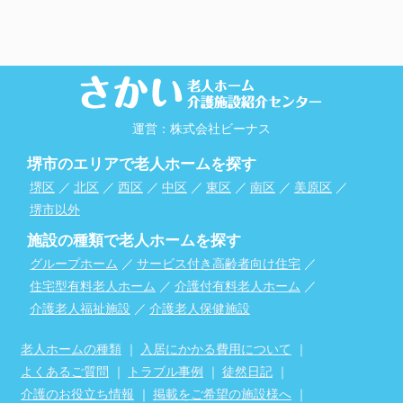
運営：株式会社ビーナス
堺市のエリアで老人ホームを探す
堺区
／
北区
／
西区
／
中区
／
東区
／
南区
／
美原区
／
堺市以外
施設の種類で老人ホームを探す
グループホーム
／
サービス付き高齢者向け住宅
／
住宅型有料老人ホーム
／
介護付有料老人ホーム
／
介護老人福祉施設
／
介護老人保健施設
老人ホームの種類
｜
入居にかかる費用について
｜
よくあるご質問
｜
トラブル事例
｜
徒然日記
｜
介護のお役立ち情報
｜
掲載をご希望の施設様へ
｜