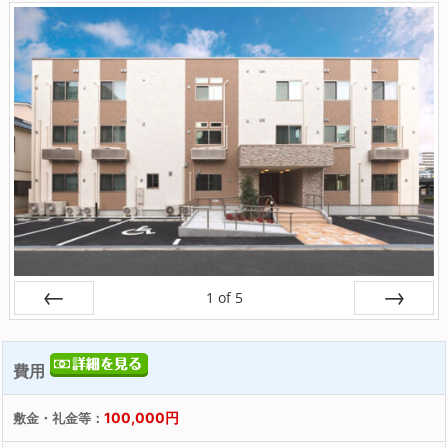
1
of
5
戻る
次へ
費用
100,000円
敷金・礼金等：