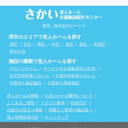
運営：株式会社ビーナス
堺市のエリアで老人ホームを探す
堺区
／
北区
／
西区
／
中区
／
東区
／
南区
／
美原区
／
堺市以外
施設の種類で老人ホームを探す
グループホーム
／
サービス付き高齢者向け住宅
／
住宅型有料老人ホーム
／
介護付有料老人ホーム
／
介護老人福祉施設
／
介護老人保健施設
老人ホームの種類
｜
入居にかかる費用について
｜
よくあるご質問
｜
トラブル事例
｜
徒然日記
｜
介護のお役立ち情報
｜
掲載をご希望の施設様へ
｜
個人情報保護方針
｜
サイトマップ