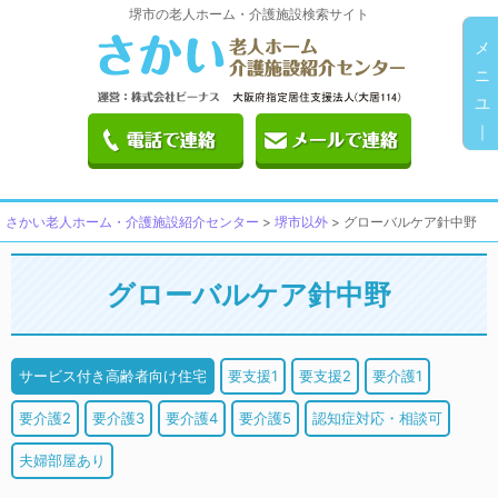
堺市の老人ホーム・介護施設検索サイト
メ
ニ
ユ
｜
さかい老人ホーム・介護施設紹介センター
>
堺市以外
>
グローバルケア針中野
グローバルケア針中野
サービス付き高齢者向け住宅
要支援1
要支援2
要介護1
要介護2
要介護3
要介護4
要介護5
認知症対応・相談可
夫婦部屋あり