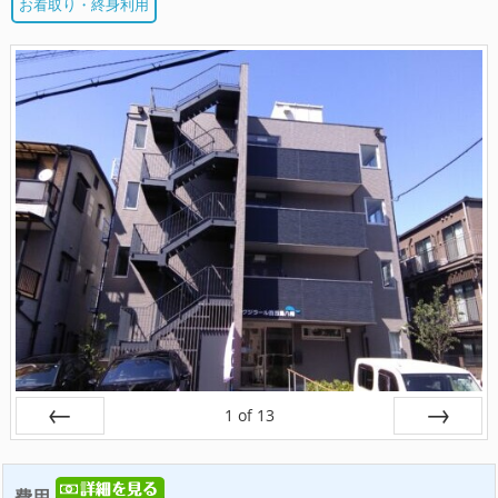
お看取り・終身利用
1
of
13
戻る
次へ
費用